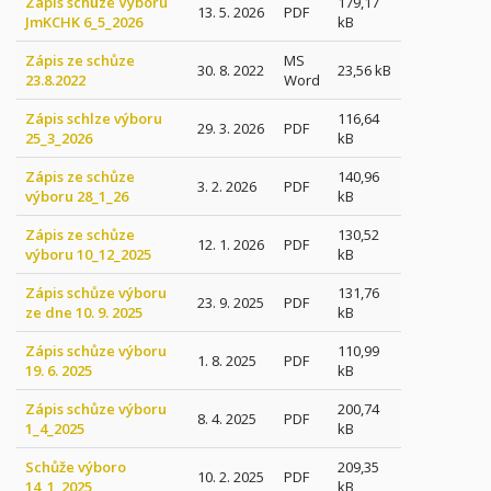
Zápis schůze Výboru
179,17
13. 5. 2026
PDF
JmKCHK 6_5_2026
kB
Zápis ze schůze
MS
30. 8. 2022
23,56 kB
23.8.2022
Word
Zápis schlze výboru
116,64
29. 3. 2026
PDF
25_3_2026
kB
Zápis ze schůze
140,96
3. 2. 2026
PDF
výboru 28_1_26
kB
Zápis ze schůze
130,52
12. 1. 2026
PDF
výboru 10_12_2025
kB
Zápis schůze výboru
131,76
23. 9. 2025
PDF
ze dne 10. 9. 2025
kB
Zápis schůze výboru
110,99
1. 8. 2025
PDF
19. 6. 2025
kB
Zápis schůze výboru
200,74
8. 4. 2025
PDF
1_4_2025
kB
Schůže výboro
209,35
10. 2. 2025
PDF
14_1_2025
kB