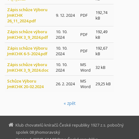
Zápis schůze Výboru
192,74
JmKCHK
9. 12. 2024
PDF
kB
26_11_2024.pdf
Zápis schůze výboru
10. 10.
192,49
PDF
JmKCHK 3_9_2024.pdf
2024
kB
Zápis schůze Výboru
10. 10.
192,67
PDF
JmKCHK 6-5-2024.pdf
2024
kB
Zápis schůze výboru
10. 10.
MS
32 kB
JmKCHK 3_9_2024.doc
2024
Word
Schůze Výboru
MS
26. 2. 2024
29,25 kB
JmKCHK 20-02.2024
Word
« zpět
Klub chovatelů kníračů České republiky 1927 z.s. pobočný
spolek 08 Jihomoravský