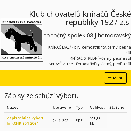
Klub chovatelů kníračů České
republiky 1927 z.s.
pobočný spolek 08 Jihomoravský
KNÍRAČ MALÝ - bílý, černostříbřitý, černý, pepř a
sůl
KNÍRAČ STŘEDNÍ - černý, pepř a sůl
KNÍRAČ VELKÝ - černostříbřitý, černý, pepř a sůl
Menu
Zápisy ze schůzí výboru
Název
Upraveno
Typ
Velikost
Staženo
Zápis schůze výboru
598,86
24. 1. 2024
PDF
JmKCHK 20.1.2024
kB