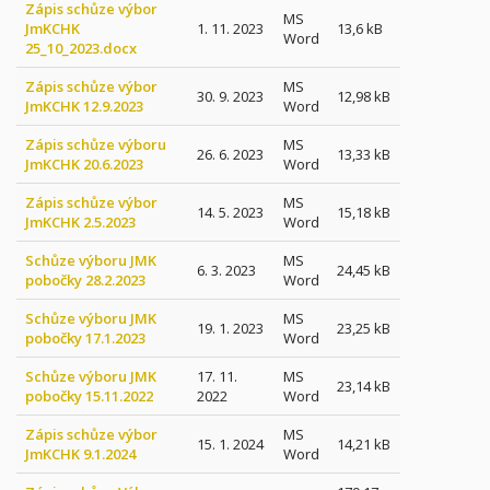
Zápis schůze výbor
MS
JmKCHK
1. 11. 2023
13,6 kB
Word
25_10_2023.docx
Zápis schůze výbor
MS
30. 9. 2023
12,98 kB
JmKCHK 12.9.2023
Word
Zápis schůze výboru
MS
26. 6. 2023
13,33 kB
JmKCHK 20.6.2023
Word
Zápis schůze výbor
MS
14. 5. 2023
15,18 kB
JmKCHK 2.5.2023
Word
Schůze výboru JMK
MS
6. 3. 2023
24,45 kB
pobočky 28.2.2023
Word
Schůze výboru JMK
MS
19. 1. 2023
23,25 kB
pobočky 17.1.2023
Word
Schůze výboru JMK
17. 11.
MS
23,14 kB
pobočky 15.11.2022
2022
Word
Zápis schůze výbor
MS
15. 1. 2024
14,21 kB
JmKCHK 9.1.2024
Word