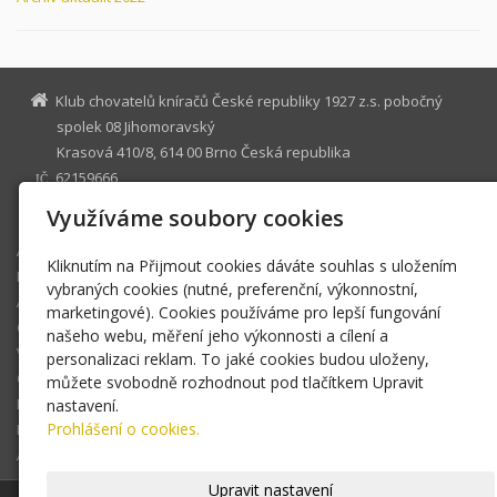
Klub chovatelů kníračů České republiky 1927 z.s. pobočný
spolek 08 Jihomoravský
Krasová 410/8, 614 00 Brno Česká republika
62159666
IČ
Využíváme soubory cookies
e.bajgarova@volny.cz
Aktuality
Kliknutím na Přijmout cookies dáváte souhlas s uložením
Pobočka
vybraných cookies (nutné, preferenční, výkonnostní,
Akce pobočky
marketingové). Cookies používáme pro lepší fungování
Chov
našeho webu, měření jeho výkonnosti a cílení a
Výcvik
personalizaci reklam. To jaké cookies budou uloženy,
Odkazy
můžete svobodně rozhodnout pod tlačítkem Upravit
Fotogalerie
nastavení.
Prohlášení o cookies.
Ke stažení
Archív aktualit 2023
Upravit nastavení