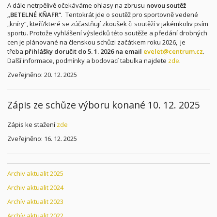
A dále netrpělivě očekáváme ohlasy na zbrusu
novou soutěž
„BETELNÉ KŇAFR“
. Tentokrát jde o soutěž pro sportovně vedené
„kníry“, kteří/které se zúčastňují zkoušek či soutěží v jakémkoliv psím
sportu. Protože vyhlášení výsledků této soutěže a předání drobných
cen je plánované na členskou schůzi začátkem roku 2026, je
třeba
přihlášky doručit do 5. 1. 2026 na email
evelet@centrum.cz
.
Další informace, podmínky a bodovací tabulka najdete
zde
.
Zveřejněno: 20. 12. 2025
Zápis ze schůze výboru konané 10. 12. 2025
Zápis ke stažení
zde
Zveřejněno: 16. 12. 2025
Archiv aktualit 2025
Archiv aktualit 2024
Archív aktualit 2023
Archív aktualit 2022