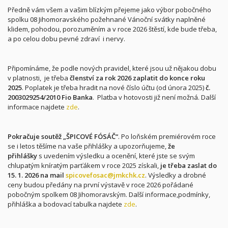
Předně vám všem a vašim blízkým přejeme jako výbor pobočného
spolku 08 Jihomoravského
požehnané Vánoční svátky naplněné
klidem, pohodou, porozuměním a v roce 2026 štěstí, kde bude třeba,
a po celou dobu pevné zdraví i nervy.
Připomínáme, že podle nových pravidel, které jsou už nějakou dobu
v platnosti, je třeba
členství za rok 2026 zaplatit do konce roku
2025
. Poplatek je třeba hradit na nové číslo účtu (od února 2025)
č.
2003029254/2010 Fio Banka
. Platba v hotovosti již není možná. Další
informace najdete
zde
.
Pokračuje soutěž „ŠPICOVÉ FÓSÁČ“
. Po loňském premiérovém roce
se i letos těšíme na vaše přihlášky a upozorňujeme,
že
přihlášky
s uvedením výsledku a ocenění, které jste se svým
chlupatým kníratým parťákem v roce 2025 získali,
je třeba zaslat do
15. 1. 2026 na mail
spicovefosac@jmkchk.cz
. Výsledky a drobné
ceny budou předány na první výstavě v roce 2026 pořádané
pobočným spolkem 08 Jihomoravským. Další informace,podmínky,
přihláška a bodovací tabulka najdete
zde
.