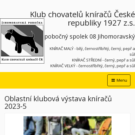
Klub chovatelů kníračů České
republiky 1927 z.s.
pobočný spolek 08 Jihomoravský
KNÍRAČ MALÝ - bílý, černostříbřitý, černý, pepř a
sůl
KNÍRAČ STŘEDNÍ - černý, pepř a sůl
KNÍRAČ VELKÝ - černostříbřitý, černý, pepř a sůl
Menu
Oblastní klubová výstava kníračů
2023-5