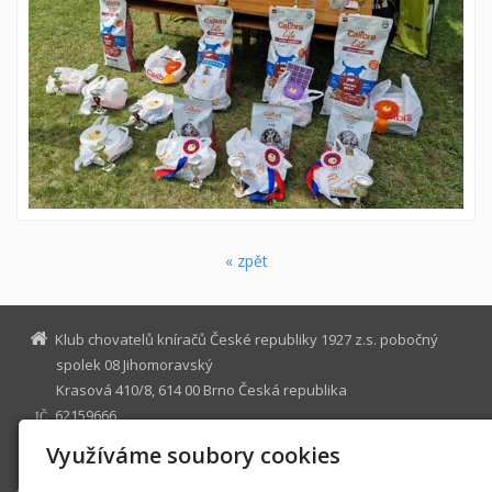
« zpět
Klub chovatelů kníračů České republiky 1927 z.s. pobočný
spolek 08 Jihomoravský
Krasová 410/8, 614 00 Brno Česká republika
62159666
IČ
Využíváme soubory cookies
e.bajgarova@volny.cz
Aktuality